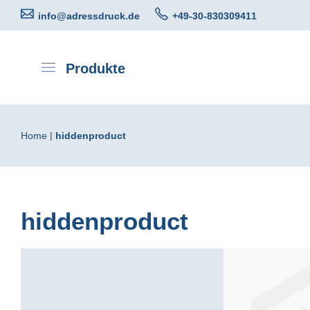
Direkt
info@adressdruck.de
+49-30-830309411
zum
Inhalt
Produkte
Home
hiddenproduct
hiddenproduct
Zum
Ende
der