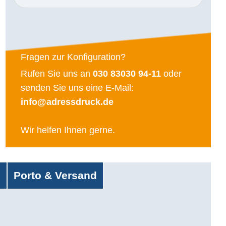
Fragen zur Konfiguration?
Rufen Sie uns an
030 83030 94-11
oder
senden Sie uns eine E-Mail:
info@adressdruck.de
Wir helfen Ihnen gerne.
g
Porto & Versand