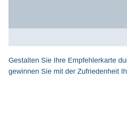
Zum
Anfang
Gestalten Sie Ihre Empfehlerkarte d
der
gewinnen Sie mit der Zufriedenheit I
Bildergalerie
springen