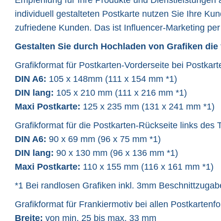
Empfehlung für Ihre Produkte und Dienstleistungen a
individuell gestalteten Postkarte nutzen Sie Ihre K
zufriedene Kunden. Das ist Influencer-Marketing per
Gestalten Sie durch Hochladen von Grafiken die f
Grafikformat für Postkarten-Vorderseite bei Postkart
DIN A6:
105 x 148mm (111 x 154 mm *1)
DIN lang:
105 x 210 mm (111 x 216 mm *1)
Maxi Postkarte:
125 x 235 mm (131 x 241 mm *1)
Grafikformat für die Postkarten-Rückseite links des 
DIN A6:
90 x 69 mm (96 x 75 mm *1)
DIN lang:
90 x 130 mm (96 x 136 mm *1)
Maxi Postkarte:
110 x 155 mm (116 x 161 mm *1)
*1 Bei randlosen Grafiken inkl. 3mm Beschnittzugabe
Grafikformat für Frankiermotiv bei allen Postkartenf
Breite:
von min. 25 bis max. 33 mm