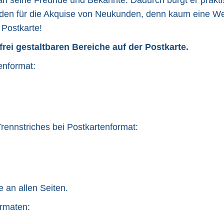
n seine Freunde und Bekannte. Dadurch bürgt er praktisc
unden für die Akquise von Neukunden, denn kaum eine We
 Postkarte!
rei gestaltbaren Bereiche auf der Postkarte.
enformat:
Trennstriches bei Postkartenformat:
 an allen Seiten.
ormaten: