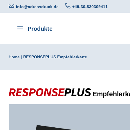
Direkt
info@adressdruck.de
+49-30-830309411
zum
Inhalt
Produkte
Home
RESPONSEPLUS Empfehlerkarte
Empfehlerk
Zum
Ende
der